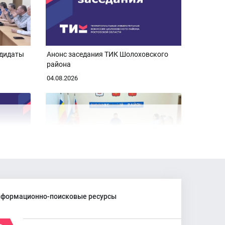
ндидаты
Анонс заседания ТИК Шолоховского
района
04.08.2026
ского
Шолоховский район готовится к
выборам: ТИК заверил списки партий
формационно-поисковые ресурсы
02.08.2026