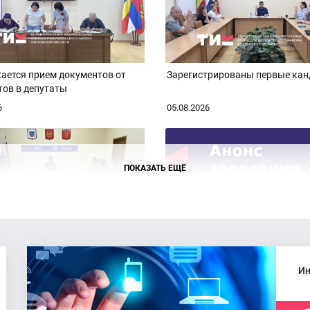
ается прием документов от
Зарегистрированы первые ка
тов в депутаты
6
05.08.2026
ПОКАЗАТЬ ЕЩЁ
сь 13-е заседание
Анонс заседания ТИК Шолохов
района
Ин
6
02.08.2026