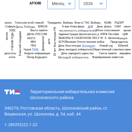
АРХИВ
Месяц
2026
анонс
Голосуем всей семьей
"Гражданин. Выборы. Власть"
ГАС Выборы
КОИБ
РЦОИТ
День Победы
ДЭГ
Софиум
ВЛКСМ
9 мая
Атмосфера
День флага
СМИ
закон
25 лет Конституции РФ
УИК
численность избирателей
Вахта памяти
Итоги голосования
архив
Еланский плацдарм
митинг
ДЕНЬ РОССИИ
Администрации Шолоховского р.
КПРФ
Пособие
ЦИК
УЧЕНИК ГОДА
ИКРО
акция
ВЫБОРЫ В СКАЗОЧНОМ ЛЕСУ
М. А. Шолохов
Демократия
дети
КВН
ЗСРО
Великая Отечественная война
Председатель
Конкурс
ППЗ
День Конституции
Новый год
Юбилей
ТИК
Чуров
День молодого избирателя
Общественный совет
выставка
депутаты
Неделя информации
День народного единства
Свеча памяти
марафон
Молодой избиратель
итоги
Поезд Будущего
Формирование комиссии
Территориальная избирательная комиссия
Шолоховского района
346270, Ростовская область, Шолоховский район, ст.
Вешенская, ул. Шолохова, д. 54, каб. 44
т.:(86353)22-1-22