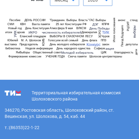
Месяц
2026
Итоги голосования
Пособие
ДЕНЬ РОССИИ
"Гражданин. Выборы. Власть"
ГАС Выборы
анонс
стенд
РЦОИТ
ДЭГ
СМИ
КВН
Вахта памяти
25 лет Конституции РФ
КПРФ
Поезд Будущего
выборы
День Победы
Новый год
День Конституции
Атмосфера
9 мая
ВЛКСМ
ТИК
ЗСРО
ИКРО
численность избирателей
итоги
архив
Демократия
УИК
Еланский плацдарм
ВЫБОРЫ В СКАЗОЧНОМ ЛЕСУ
Чуров
Юбилей
М. А. Шолохов
Голосуем всей семьей
День флага
ППЗ
КОИБ
Конкурс
выставка
Председатель
День молодого избирателя
закон
депутаты
акция
библиотека
Неделя информации
День народного единства
Софиум
дети
Молодой избиратель
ЯиВыборы
Общественный совет
ЦИК
благодарность
Формирование комиссии
УЧЕНИК ГОДА
Свеча памяти
Шолохов-центр
ветераны
Территориальная избирательная комиссия
Шолоховского района
346270, Ростовская область, Шолоховский район, ст.
Вешенская, ул. Шолохова, д. 54, каб. 44
т.:(86353)22-1-22