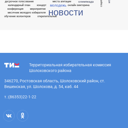
соцопрос
олимпиада
досрочное голосование
места агитации
молодежь
календарный план
концерт
онлайн викторина
новости
конференция
мероприятие
месячник молодого избирателя
обучение волонтеров
открепительные
Территориальная избирательная комиссия
Шолоховского района
346270, Ростовская область, Шолоховский район, ст.
Вешенская, ул. Шолохова, д. 54, каб. 44
т.:(86353)22-1-22