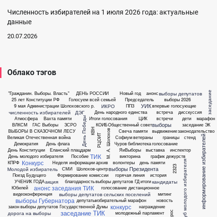
Численность избирателей на 1 июля 2026 года: актуальные
данные
20.07.2026
Облако тэгов
заседание
выборы депутатов
"Гражданин. Выборы. Власть"
ДЕНЬ РОССИИ
Новый год
анонс
25 лет Конституции РФ
Голосуем всей семьей
Председатель
выборы 2026
УИК
ИКРО
9 мая
Администрации Шолоховского р.
ППЗ
впервые голосующие
численность избирателей
ДЭГ
День народного единства
встреча
дисскуссия
День Победы
Атмосфера
Вахта памяти
Итоги голосования
ЦИК
встречи
дети
марафон
выборы
ВЛКСМ
ГАС Выборы
ЗСРО
КОИБ
Общественный совет
заседание ЭК
КВН
М. А. Шолохов
ВЫБОРЫ В СКАЗОЧНОМ ЛЕСУ
Свеча памяти
выдвижение
законодательство
РЦОИТ
информирование избирателей
Великая Отечественная война
Софиум
ветераны
границы
стенд
Демократия
День флага
Чуров
библиотека
голосование
День Конституции
Еланский плацдарм
ЯиВыборы
выставка
инспектор
ТИК
День молодого избирателя
Пособие
викторина
график дежурств
Конкурс
клуб молодого избирателя
КПРФ
Неделя информации
архив
волонтеры
день памяти
2323
выборы Президента
Молодой избиратель
СМИ
Шолохов-центр
Поезд Будущего
Формирование комиссии
горячая линия
история
акция
кандидаты
УЧЕНИК ГОДА
благодарность
выборы депутатов ГД
итоги
анонс заседания ТИК
Юбилей
голосование дистанционное
выборы депутатов сельских поселений
видеоконференция
митинг
выборы Губернатора
депутаты
избирательный марафон
новость
конкурс
закон
выборы депутатов Государственной Думы
награждение
заседание ТИК
дорога на выборы
молодежный парламент