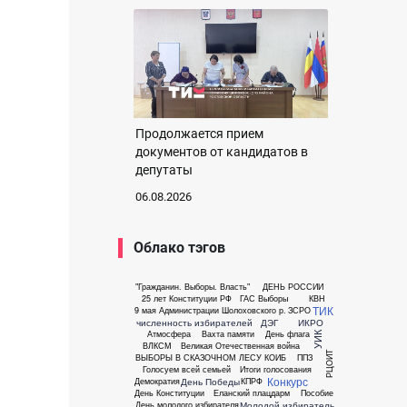
Продолжается прием
документов от кандидатов в
депутаты
06.08.2026
Облако тэгов
"Гражданин. Выборы. Власть"
ДЕНЬ РОССИИ
25 лет Конституции РФ
ГАС Выборы
КВН
ТИК
9 мая
Администрации Шолоховского р.
ЗСРО
численность избирателей
ДЭГ
ИКРО
Атмосфера
Вахта памяти
День флага
УИК
ВЛКСМ
Великая Отечественная война
РЦОИТ
ВЫБОРЫ В СКАЗОЧНОМ ЛЕСУ
КОИБ
ППЗ
Голосуем всей семьей
Итоги голосования
Конкурс
День Победы
Демократия
КПРФ
День Конституции
Еланский плацдарм
Пособие
Молодой избиратель
День молодого избирателя