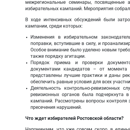
межрегиональные семинары, посвященные а
избирательных кампаний. Мероприятия собрал
В ходе интенсивных обсуждений были затро
кампании, среди которых:
Изменения в избирательном законодатель
поправки, вступившие в силу, и проанализи
Особое внимание было уделено новым требо
также порядку агитации.
Порядок приема и проверки документ
документами кандидатов – от момента и
представлены лучшие практики и даны ре
обеспечить равные условия для всех участн
Деятельность контрольно-ревизионных сл
ревизионных органов была подчеркнута в
кампаний. Рассмотрены вопросы контроля 
пресечения нарушений.
Что ждет избирателей Ростовской области?
Напоминаем, что уже совсем скоро, в едины