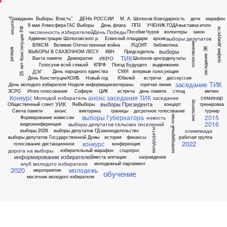
"Гражданин. Выборы. Власть"
ДЕНЬ РОССИИ
М. А. Шолохов
благодарность
дети
марафон
акция
9 мая
Атмосфера
ГАС Выборы
День флага
ППЗ
УЧЕНИК ГОДА
выставка
итоги
25 лет Конституции РФ
график дежурств
численность избирателей
День Победы
Пособие
Чуров
волонтеры
закон
выборы депутатов
Администрации Шолоховского р.
Еланский плацдарм
архив
голосование
ВЛКСМ
Великая Отечественная война
РЦОИТ
библиотека
заседание ЭК
резерв
выборы
ВЫБОРЫ В СКАЗОЧНОМ ЛЕСУ
КВН
Председатель
ТИК
ИКРО
Вахта памяти
Демократия
Шолохов-центр
депутаты
Голосуем всей семьей
КПРФ
Поезд Будущего
выдвижение
ДЭГ
День народного единства
СМИ
впервые голосующие
День Конституции
КОИБ
Новый год
Юбилей
встречи
дисскуссия
заседание ТИК
День молодого избирателя
Неделя информации
ветераны
горячая линия
ЗСРО
Итоги голосования
Софиум
ЦИК
встреча
день памяти
стенд
митинг
Конкурс
анонс заседания ТИК
семинар
Молодой избиратель
заседание
инспектор
УИК
выборы Президента
Общественный совет
ЯиВыборы
концерт
тренировка
Свеча памяти
анонс
викторина
границы
досрочное голосование
турнир
выборы Губернатора
2015
календарный план
новость
Формирование комиссии
2016
выборы депутатов сельских поселений
видеоконференция
кандидаты
олимпиада
выборы 2026
выборы депутатов ГД
законодательство
выборы депутатов Государственной Думы
история
финансы
рабочая группа
2022
конкурс
голосование дистанционное
конференция
дорога на выборы
избирательный марафон
соцопрос
информирование избирателей
места агитации
награждение
клуб молодого избирателя
молодежный парламент
2020
молодежь
мероприятие
обучение
месячник молодого избирателя