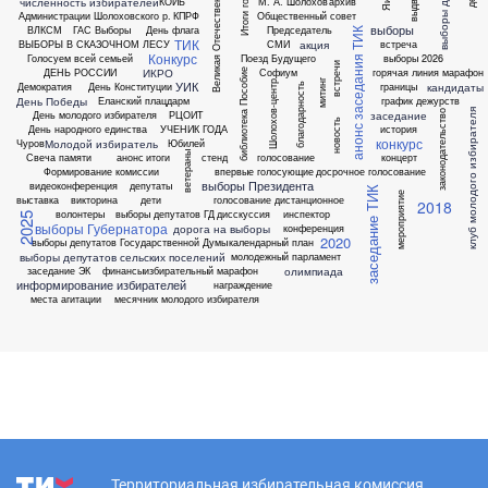
Великая Отечественная война
выборы депутатов
численность избирателей
КОИБ
М. А. Шолохов
архив
Администрации Шолоховского р.
КПРФ
Общественный совет
выборы
ВЛКСМ
ГАС Выборы
День флага
Председатель
анонс заседания ТИК
ТИК
акция
ВЫБОРЫ В СКАЗОЧНОМ ЛЕСУ
СМИ
встреча
Конкурс
Голосуем всей семьей
Поезд Будущего
выборы 2026
встречи
ИКРО
ДЕНЬ РОССИИ
Софиум
горячая линия
марафон
Пособие
митинг
УИК
Шолохов-центр
кандидаты
Демократия
День Конституции
границы
благодарность
День Победы
Еланский плацдарм
график дежурств
клуб молодого избирателя
заседание
День молодого избирателя
РЦОИТ
законодательство
библиотека
новость
День народного единства
УЧЕНИК ГОДА
история
конкурс
Молодой избиратель
Чуров
Юбилей
ветераны
Свеча памяти
анонс
итоги
стенд
голосование
концерт
Формирование комиссии
впервые голосующие
досрочное голосование
выборы Президента
видеоконференция
депутаты
заседание ТИК
мероприятие
выставка
викторина
дети
голосование дистанционное
2018
волонтеры
выборы депутатов ГД
дисскуссия
инспектор
2025
выборы Губернатора
дорога на выборы
конференция
2020
выборы депутатов Государственной Думы
календарный план
выборы депутатов сельских поселений
молодежный парламент
олимпиада
заседание ЭК
финансы
избирательный марафон
информирование избирателей
награждение
места агитации
месячник молодого избирателя
Территориальная избирательная комиссия