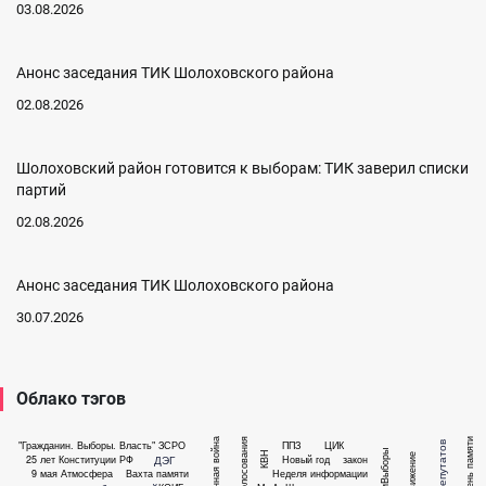
03.08.2026
Анонс заседания ТИК Шолоховского района
02.08.2026
Шолоховский район готовится к выборам: ТИК заверил списки
партий
02.08.2026
Анонс заседания ТИК Шолоховского района
30.07.2026
Облако тэгов
Итоги голосования
день памяти
"Гражданин. Выборы. Власть"
ЗСРО
ППЗ
ЦИК
ЯиВыборы
КВН
выдвижение
ДЭГ
25 лет Конституции РФ
Новый год
закон
9 мая
Атмосфера
Вахта памяти
Неделя информации