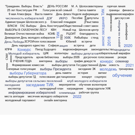
"Гражданин. Выборы. Власть"
ДЕНЬ РОССИИ
М. А. Шолохов
ветераны
горячая линия
25 лет Конституции РФ
Голосуем всей семьей
Свеча памяти
границы
финансы
анонс заседания ТИК
9 мая
Атмосфера
Вахта памяти
День флага
Неделя информации
выдвижение
марафон
голосование
Чуров
численность избирателей
ДЭГ
ИКРО
Пособие
депутаты
дисскуссия
Администрации Шолоховского р.
Еланский плацдарм
выставка
дорога на выборы
конференция
ВЛКСМ
ГАС Выборы
День Конституции
Общественный совет
закон
ВЫБОРЫ В СКАЗОЧНОМ ЛЕСУ
КВН
Новый год
Шолохов-центр
Великая Отечественная война
КОИБ
РЦОИТ
благодарность
ТИК
ППЗ
УИК
Демократия
День молодого избирателя
ЯиВыборы
стенд
2018
День Победы
ЗСРО
Итоги голосования
Юбилей
встречи
2020
акция
День народного единства
Софиум
встреча
дети
Конкурс
кандидаты
КПРФ
Поезд Будущего
видеоконференция
законодательство
Молодой избиратель
выборы депутатов
ЦИК
волонтеры
избирательный марафон
СМИ
анонс
Председатель
архив
библиотека
выборы 2026
досрочное голосование
резерв
конкурс
выборы
семинар
УЧЕНИК ГОДА
викторина
график дежурств
2021
Формирование комиссии
выборы депутатов Государственной Думы
новость
итоги
молодежь
выборы Президента
впервые голосующие
заседание ЭК
тренировка
выборы Губернатора
день памяти
история
митинг
обучение
выборы депутатов ГД
голосование дистанционное
концерт
соцопрос
выборы депутатов сельских поселений
клуб молодого избирателя
заседание ТИК
заседание
мероприятие
обучение волонтеров
инспектор
календарный план
награждение
председатели УИК
информирование избирателей
олимпиада
рабочая группа
2022
места агитации
месячник молодого избирателя
молодежный парламент
онлайн викторина