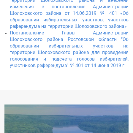
территории Шолоховского района и внесении
изменения в постановление Администрации
Шолоховского района от 14.06.2019 № 401 «Об
образовании избирательных участков, участков
референдума на территории Шолоховского района»
Постановление Главы Администрации
Шолоховского района Ростовской области "Об
образовании избирательных участков на
территории Шолоховского района для проведения
голосования и подсчета голосов избирателей,
участников референдума" № 401 от 14 июня 2019 г.