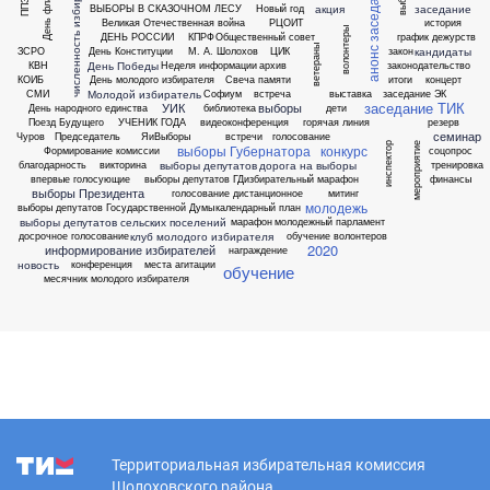
анонс заседания ТИК
численность избирателей
День флага
ППЗ
акция
заседание
ВЫБОРЫ В СКАЗОЧНОМ ЛЕСУ
Новый год
Великая Отечественная война
РЦОИТ
история
волонтеры
ДЕНЬ РОССИИ
КПРФ
Общественный совет
график дежурств
ветераны
кандидаты
ЗСРО
День Конституции
М. А. Шолохов
ЦИК
закон
День Победы
КВН
Неделя информации
архив
законодательство
КОИБ
День молодого избирателя
Свеча памяти
итоги
концерт
Молодой избиратель
СМИ
Софиум
встреча
выставка
заседание ЭК
заседание ТИК
УИК
выборы
День народного единства
библиотека
дети
Поезд Будущего
УЧЕНИК ГОДА
видеоконференция
горячая линия
резерв
семинар
Чуров
Председатель
ЯиВыборы
встречи
голосование
инспектор
мероприятие
выборы Губернатора
конкурс
Формирование комиссии
соцопрос
выборы депутатов
дорога на выборы
благодарность
викторина
тренировка
впервые голосующие
выборы депутатов ГД
избирательный марафон
финансы
выборы Президента
голосование дистанционное
митинг
молодежь
выборы депутатов Государственной Думы
календарный план
выборы депутатов сельских поселений
марафон
молодежный парламент
клуб молодого избирателя
досрочное голосование
обучение волонтеров
2020
информирование избирателей
награждение
новость
конференция
места агитации
обучение
месячник молодого избирателя
Территориальная избирательная комиссия
Шолоховского района