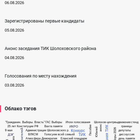
06.08.2026
Зарегистрированы первые кандидаты
05.08.2026
Анонс заседания ТИК Шолоховского района
04.08.2026
Голосования по месту нахождения
03.08.2026
Облако тэгов
"Гражданин. Выборы. Власть"
ГАС Выборы
Итоги голосования
Шолохов-центр
выдвижение
стенд
анонс
ИКРО
25 лет Конституции РФ
Вахта памяти
границы
Пособие
Юбилей
выборы 2026
Конкурс
9 мая
Администрации Шолоховского р.
депутаты
ТИК
ДЭГ
ВЛКСМ
Голосуем всей семьей
дисскуссия
Атмосфера
Демократия
Еланский плацдарм
день памяти