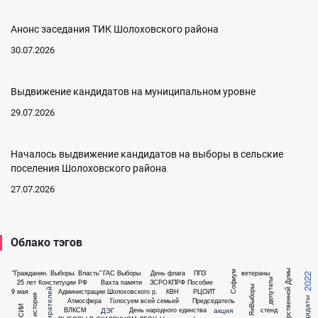
Анонс заседания ТИК Шолоховского района
30.07.2026
Выдвижение кандидатов на муниципальном уровне
29.07.2026
Началось выдвижение кандидатов на выборы в сельские
поселения Шолоховского района
27.07.2026
Облако тэгов
"Гражданин. Выборы. Власть"
ГАС Выборы
День флага
ППЗ
ветераны
Софиум
2022
депутаты
25 лет Конституции РФ
Вахта памяти
ЗСРО
КПРФ
Пособие
ЯиВыборы
9 мая
Администрации Шолоховского р.
КВН
РЦОИТ
история
кандидаты
Атмосфера
Голосуем всей семьей
Председатель
ДЭГ
акция
ВЛКСМ
День народного единства
стенд