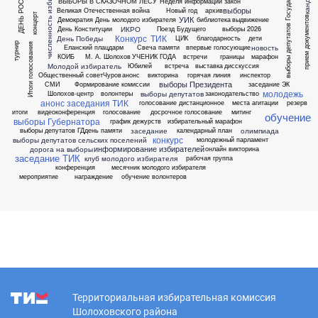
выборы депутатов Государственной Думы
численность избирателей
ДЕНЬ РОССИИ
ВЫБОРЫ В СКАЗОЧНОМ ЛЕСУ
Неделя информации
закон
выборы
Великая Отечественная война
Новый год
архив
концерт
УИК
прием документов
Демократия
День молодого избирателя
библиотека
выдвижение
ИКРО
День Конституции
Поезд Будущего
выборы 2026
Конкурс
ТИК
День Победы
ЦИК
благодарность
дети
турнир
Итоги голосования
новость
Еланский плацдарм
Свеча памяти
впервые голосующие
КОИБ
М. А. Шолохов
УЧЕНИК ГОДА
встречи
границы
марафон
Молодой избиратель
Юбилей
встреча
выставка
дисскуссия
Общественный совет
Чуров
анонс
викторина
горячая линия
инспектор
выборы Президента
СМИ
Формирование комиссии
заседание ЭК
молодежь
выборы депутатов
Шолохов-центр
волонтеры
законодательство
анонс заседания ТИК
голосование дистанционное
места агитации
резерв
итоги
видеоконференция
голосование
досрочное голосование
митинг
обучение
выборы Губернатора
график дежурств
избирательный марафон
заседание
олимпиада
выборы депутатов ГД
день памяти
календарный план
конкурс
выборы депутатов сельских поселений
молодежный парламент
информирование избирателей
дорога на выборы
онлайн викторина
заседание ТИК
клуб молодого избирателя
рабочая группа
конференция
месячник молодого избирателя
мероприятие
награждение
обучение волонтеров
Территориальная избирательная комиссия
Шолоховского района